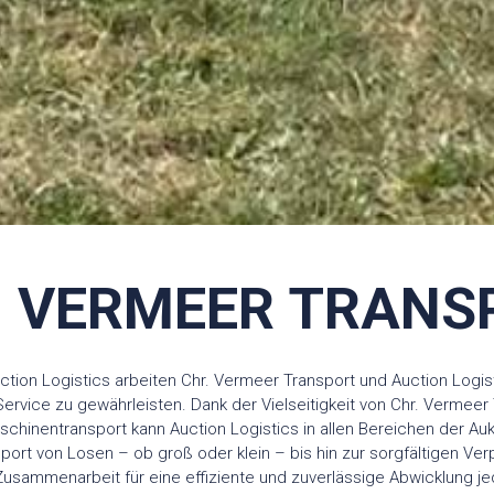
. VERMEER TRANS
uction Logistics arbeiten Chr. Vermeer Transport und Auction Log
ervice zu gewährleisten. Dank der Vielseitigkeit von Chr. Vermeer
inentransport kann Auction Logistics in allen Bereichen der Aukt
rt von Losen – ob groß oder klein – bis hin zur sorgfältigen Ve
Zusammenarbeit für eine effiziente und zuverlässige Abwicklung j