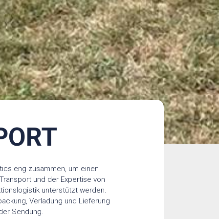
PORT
istics eng zusammen, um einen
 Transport und der Expertise von
ionslogistik unterstützt werden.
rpackung, Verladung und Lieferung
eder Sendung.