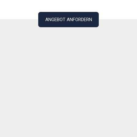
ANGEBOT ANFORDERN
Diese Bündelung von W
ermöglicht es uns, uns
logistischen Herausfor
national wie internation
flexiblen und hochwerti
wertvollen Güter in ve