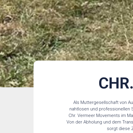
CHR
Als Muttergesellschaft von A
nahtlosen und professionellen S
Chr. Vermeer Movements im Masch
Von der Abholung und dem Transpo
sorgt diese 