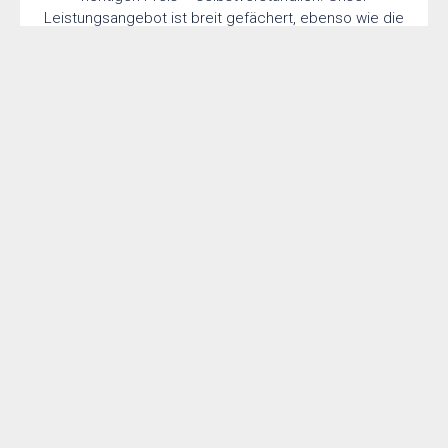
Leistungsangebot ist breit gefächert, ebenso wie die
Lösungen, die wir anbieten. Sollte ein Projekt aus
irgendeinem Grund außerhalb unserer Expertise oder
Reichweite liegen, greifen wir auf einen zuverlässigen
Partner zurück. Kurz gesagt: Wir kennen den Markt
und den Weg dorthin.
ANGEBOT ANFORDERN